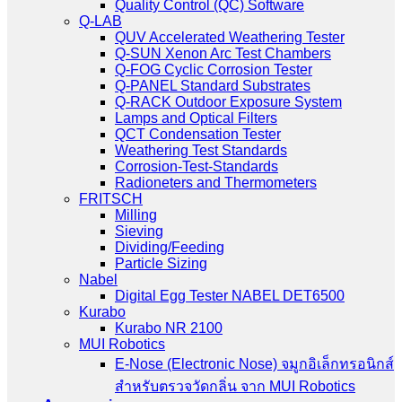
Quality Control (QC) Software
Q-LAB
QUV Accelerated Weathering Tester
Q-SUN Xenon Arc Test Chambers
Q-FOG Cyclic Corrosion Tester
Q-PANEL Standard Substrates
Q-RACK Outdoor Exposure System
Lamps and Optical Filters
QCT Condensation Tester
Weathering Test Standards
Corrosion-Test-Standards
Radioneters and Thermometers
FRITSCH
Milling
Sieving
Dividing/Feeding
Particle Sizing
Nabel
Digital Egg Tester NABEL DET6500
Kurabo
Kurabo NR 2100
MUI Robotics
E‑Nose (Electronic Nose) จมูกอิเล็กทรอนิกส์
สำหรับตรวจวัดกลิ่น จาก MUI Robotics