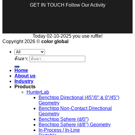
GET IN TOUCH Follow Our Activity
Today 02-10-2025 you use ruffle!
Copyright 2026 ©
color global
ค้นหา:
Home
About us
Industry
Products
HunterLab
Benchtop Directional (45°/0° & 0°/45°)
Geometry
Benchtop Non-Contact Directional
Geometry
Benchtop Sphere (d/0°)
Benchtop Sphere (d/8°) Geometry
In-Process / In-Line