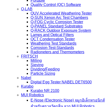
Portable
Quality Control (QC) Software
Q-LAB
QUV Accelerated Weathering Tester
Q-SUN Xenon Arc Test Chambers
Q-FOG Cyclic Corrosion Tester
Q-PANEL Standard Substrates
Q-RACK Outdoor Exposure System
Lamps and Optical Filters
QCT Condensation Tester
Weathering Test Standards
Corrosion-Test-Standards
Radioneters and Thermometers
FRITSCH
Milling
Sieving
Dividing/Feeding
Particle Sizing
Nabel
Digital Egg Tester NABEL DET6500
Kurabo
Kurabo NR 2100
MUI Robotics
E‑Nose (Electronic Nose) จมูกอิเล็กทรอนิกส์
สำหรับตรวจวัดกลิ่น จาก MUI Robotics