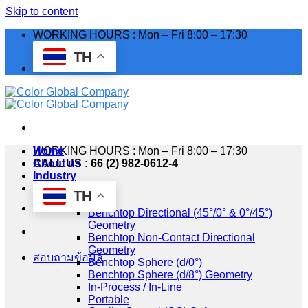
Skip to content
WORKING HOURS : Mon – Fri 8:00 – 17:30
TH
WORKING HOURS : Mon – Fri 8:00 – 17:30
Home
CALL US : 66 (2) 982-0612-4
About us
Industry
Products
TH
HunterLab
Benchtop Directional (45°/0° & 0°/45°)
Geometry
Benchtop Non-Contact Directional
Geometry
สอบถามข้อมูล
Benchtop Sphere (d/0°)
Benchtop Sphere (d/8°) Geometry
In-Process / In-Line
Portable