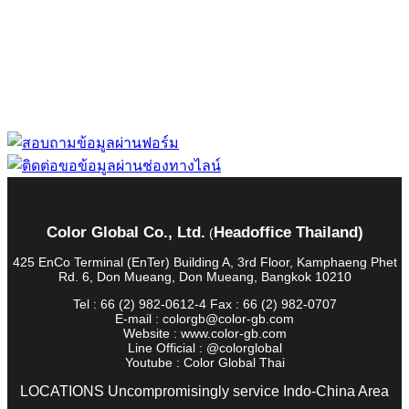
“ Let us solve your measuring problem” เราจะช่วย
คุณแก้ไขปัญหาในผลิตภัณฑ์ของคุณได้อย่างไร
Color Global Co., Ltd.
Headoffice Thailand)
(
425 EnCo Terminal (EnTer) Building A, 3rd Floor, Kamphaeng Phet
Rd. 6, Don Mueang, Don Mueang, Bangkok 10210
Tel : 66 (2) 982-0612-4 Fax : 66 (2) 982-0707
E-mail : colorgb@color-gb.com
Website : www.color-gb.com
Line Official : @colorglobal
Youtube : Color Global Thai
LOCATIONS Uncompromisingly service Indo-China Area