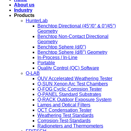
About us
Industry
Products
HunterLab
Benchtop Directional (45°/0° & 0°/45°)
Geometry
Benchtop Non-Contact Directional
Geometry
Benchtop Sphere (d/0°)
Benchtop Sphere (d/8°) Geometry
In-Process / In-Line
Portable
Quality Control (QC) Software
Q-LAB
QUV Accelerated Weathering Tester
Q-SUN Xenon Arc Test Chambers
Q-FOG Cyclic Corrosion Tester
Q-PANEL Standard Substrates
Q-RACK Outdoor Exposure System
Lamps and Optical Filters
QCT Condensation Tester
Weathering Test Standards
Corrosion-Test-Standards
Radioneters and Thermometers