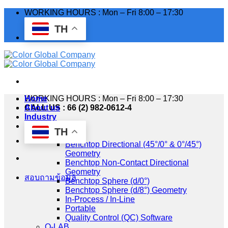
Skip
WORKING HOURS : Mon – Fri 8:00 – 17:30
to
TH
content
WORKING HOURS : Mon – Fri 8:00 – 17:30
Home
CALL US : 66 (2) 982-0612-4
About us
Industry
Products
TH
HunterLab
Benchtop Directional (45°/0° & 0°/45°)
Geometry
Benchtop Non-Contact Directional
Geometry
สอบถามข้อมูล
Benchtop Sphere (d/0°)
Benchtop Sphere (d/8°) Geometry
In-Process / In-Line
Portable
Quality Control (QC) Software
Q-LAB