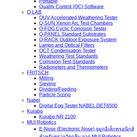
Portable
Quality Control (QC) Software
Q-LAB
QUV Accelerated Weathering Tester
Q-SUN Xenon Arc Test Chambers
Q-FOG Cyclic Corrosion Tester
Q-PANEL Standard Substrates
Q-RACK Outdoor Exposure System
Lamps and Optical Filters
QCT Condensation Tester
Weathering Test Standards
Corrosion-Test-Standards
Radioneters and Thermometers
FRITSCH
Milling
Sieving
Dividing/Feeding
Particle Sizing
Nabel
Digital Egg Tester NABEL DET6500
Kurabo
Kurabo NR 2100
MUI Robotics
E‑Nose (Electronic Nose) จมูกอิเล็กทรอนิกส์
สำหรับตรวจวัดกลิ่น จาก MUI Robotics