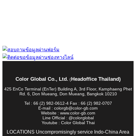
“ Let us solve your measuring problem” เราจะช่วย
คุณแก้ไขปัญหาในผลิตภัณฑ์ของคุณได้อย่างไร
Color Global Co., Ltd.
Headoffice Thailand)
(
425 EnCo Terminal (EnTer) Building A, 3rd Floor, Kamphaeng Phet
Rd. 6, Don Mueang, Don Mueang, Bangkok 10210
Tel : 66 (2) 982-0612-4 Fax : 66 (2) 982-0707
E-mail : colorgb@color-gb.com
Website : www.color-gb.com
Line Official : @colorglobal
Youtube : Color Global Thai
LOCATIONS Uncompromisingly service Indo-China Area