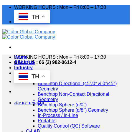
Skip
WORKING HOURS : Mon – Fri 8:00 – 17:30
to
TH
content
WORKING HOURS : Mon – Fri 8:00 – 17:30
Home
CALL US : 66 (2) 982-0612-4
About us
Industry
Products
TH
HunterLab
Benchtop Directional (45°/0° & 0°/45°)
Geometry
Benchtop Non-Contact Directional
Geometry
สอบถามข้อมูล
Benchtop Sphere (d/0°)
Benchtop Sphere (d/8°) Geometry
In-Process / In-Line
Portable
Quality Control (QC) Software
Q-LAB