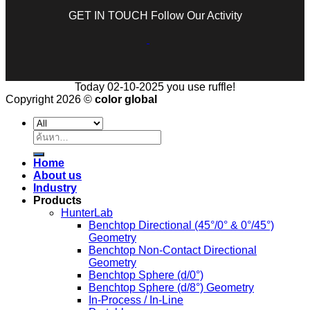
GET IN TOUCH Follow Our Activity
Today 02-10-2025 you use ruffle!
Copyright 2026 ©
color global
ค้นหา:
Home
About us
Industry
Products
HunterLab
Benchtop Directional (45°/0° & 0°/45°)
Geometry
Benchtop Non-Contact Directional
Geometry
Benchtop Sphere (d/0°)
Benchtop Sphere (d/8°) Geometry
In-Process / In-Line