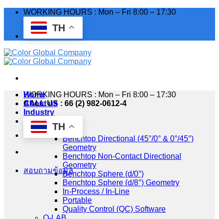
Skip
WORKING HOURS : Mon – Fri 8:00 – 17:30
to
TH
content
WORKING HOURS : Mon – Fri 8:00 – 17:30
Home
CALL US : 66 (2) 982-0612-4
About us
Industry
Products
TH
HunterLab
Benchtop Directional (45°/0° & 0°/45°)
Geometry
Benchtop Non-Contact Directional
Geometry
สอบถามข้อมูล
Benchtop Sphere (d/0°)
Benchtop Sphere (d/8°) Geometry
In-Process / In-Line
Portable
Quality Control (QC) Software
Q-LAB