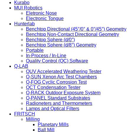
Kurabo
MUI Robotics
Eletronic Nose
Electronic Tongue
Hunterlab
Benchtop Directional (45°/0° & 0°/45°) Geometry
Benchtop Non-Contact Directional Geometry
Benchtop Sphere (d/0°)
Benchtop Sphere (d/8°) Geometry
Portable
In-Process / In-Line
Quality Control (QC) Software
Q-LAB
QUV Accelerated Weathering Tester
Q-SUN Xenon Arc Test Chambers
Q-FOG Cyclic Corrosion Test
QCT Condensation Tester
Q-RACK Outdoor Exposure System
Q-PANEL Standard Substrates
Radioneters and Thermometers
Lamps and Optical Filters
FRITSCH
Milling
Planetary Mills
Ball Mill