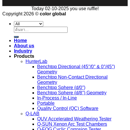
Today 02-10-2025 you use ruffle!
Copyright 2026 ©
color global
ค้นหา:
Home
About us
Industry
Products
HunterLab
Benchtop Directional (45°/0° & 0°/45°)
Geometry
Benchtop Non-Contact Directional
Geometry
Benchtop Sphere (d/0°)
Benchtop Sphere (d/8°) Geometry
In-Process / In-Line
Portable
Quality Control (QC) Software
Q-LAB
QUV Accelerated Weathering Tester
Q-SUN Xenon Arc Test Chambers
Q-FOG Cyclic Corrosion Tester