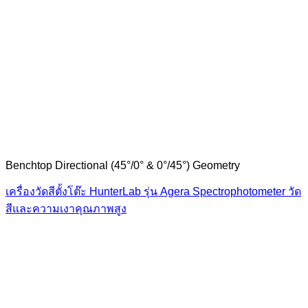
Benchtop Directional (45°/0° & 0°/45°) Geometry
เครื่องวัดสีตั้งโต๊ะ HunterLab รุ่น Agera Spectrophotometer วัด
สีและความเงาคุณภาพสูง
“ Let us solve your measuring problem” เราจะช่วย
คุณแก้ไขปัญหาในผลิตภัณฑ์ของคุณได้อย่างไร