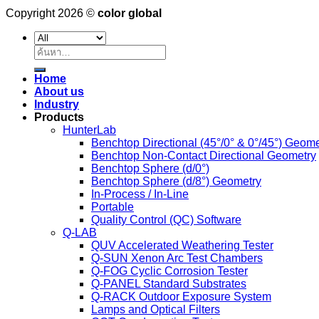
Copyright 2026 ©
color global
ค้นหา:
Home
About us
Industry
Products
HunterLab
Benchtop Directional (45°/0° & 0°/45°) Geome
Benchtop Non-Contact Directional Geometry
Benchtop Sphere (d/0°)
Benchtop Sphere (d/8°) Geometry
In-Process / In-Line
Portable
Quality Control (QC) Software
Q-LAB
QUV Accelerated Weathering Tester
Q-SUN Xenon Arc Test Chambers
Q-FOG Cyclic Corrosion Tester
Q-PANEL Standard Substrates
Q-RACK Outdoor Exposure System
Lamps and Optical Filters