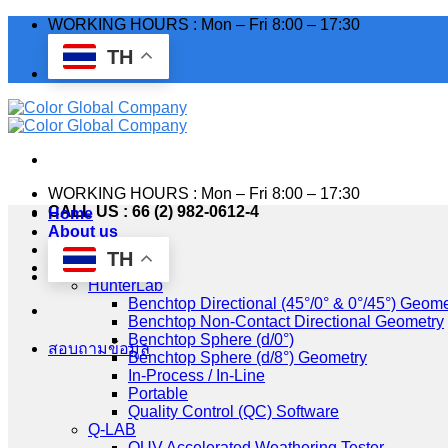
Skip
WORKING HOURS : Mon – Fri 8:00 – 17:30
to
TH
content
WORKING HOURS : Mon – Fri 8:00 – 17:30
CALL US : 66 (2) 982-0612-4
Home
About us
Industry
TH
Products
HunterLab
Benchtop Directional (45°/0° & 0°/45°) Geome
Benchtop Non-Contact Directional Geometry
Benchtop Sphere (d/0°)
สอบถามข้อมูล
Benchtop Sphere (d/8°) Geometry
In-Process / In-Line
Portable
Quality Control (QC) Software
Q-LAB
QUV Accelerated Weathering Tester