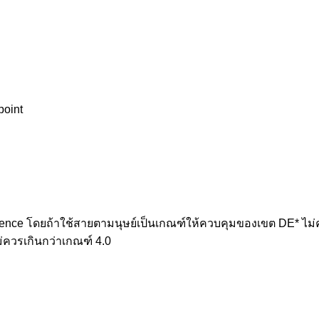
point
erence โดยถ้าใช้สายตามนุษย์เป็นเกณฑ์ให้ควบคุมของเขต DE* ไม่คว
ม่ควรเกินกว่าเกณฑ์ 4.0
 measuring problem” เราจะช่วยคุณแก้ไขปัญหาในผลิตภ