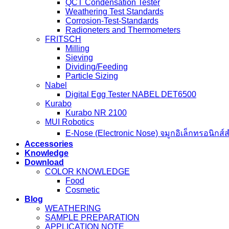
QCT Condensation Tester
Weathering Test Standards
Corrosion-Test-Standards
Radioneters and Thermometers
FRITSCH
Milling
Sieving
Dividing/Feeding
Particle Sizing
Nabel
Digital Egg Tester NABEL DET6500
Kurabo
Kurabo NR 2100
MUI Robotics
E‑Nose (Electronic Nose) จมูกอิเล็กทรอนิกส์
Accessories
Knowledge
Download
COLOR KNOWLEDGE
Food
Cosmetic
Blog
WEATHERING
SAMPLE PREPARATION
APPLICATION NOTE