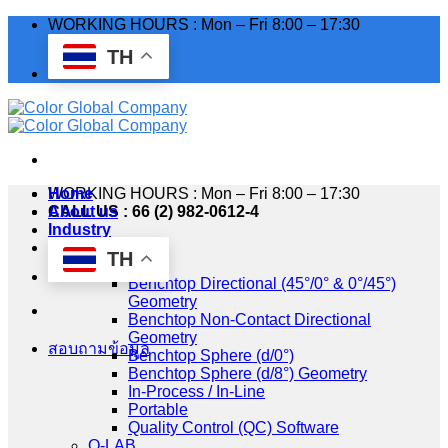
Skip
WORKING HOURS : Mon – Fri 8:00 – 17:30
to
TH
content
WORKING HOURS : Mon – Fri 8:00 – 17:30
Home
CALL US : 66 (2) 982-0612-4
About us
Industry
Products
TH
HunterLab
Benchtop Directional (45°/0° & 0°/45°)
Geometry
Benchtop Non-Contact Directional
Geometry
สอบถามข้อมูล
Benchtop Sphere (d/0°)
Benchtop Sphere (d/8°) Geometry
In-Process / In-Line
Portable
Quality Control (QC) Software
Q-LAB