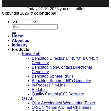
Today 02-10-2025 you use ruffle!
Copyright 2026 ©
color global
ค้นหา:
Home
About us
Industry
Products
HunterLab
Benchtop Directional (45°/0° & 0°/45°)
Geometry
Benchtop Non-Contact Directional
Geometry
Benchtop Sphere (d/0°)
Benchtop Sphere (d/8°) Geometry
In-Process / In-Line
Portable
Quality Control (QC) Software
Q-LAB
QUV Accelerated Weathering Tester
Q-SUN Xenon Arc Test Chambers