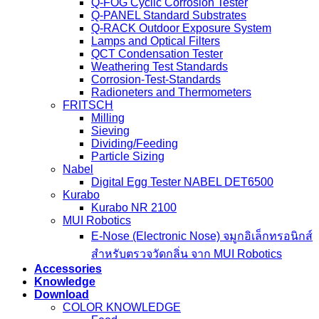
Q-FOG Cyclic Corrosion Tester
Q-PANEL Standard Substrates
Q-RACK Outdoor Exposure System
Lamps and Optical Filters
QCT Condensation Tester
Weathering Test Standards
Corrosion-Test-Standards
Radioneters and Thermometers
FRITSCH
Milling
Sieving
Dividing/Feeding
Particle Sizing
Nabel
Digital Egg Tester NABEL DET6500
Kurabo
Kurabo NR 2100
MUI Robotics
E‑Nose (Electronic Nose) จมูกอิเล็กทรอนิกส์
สำหรับตรวจวัดกลิ่น จาก MUI Robotics
Accessories
Knowledge
Download
COLOR KNOWLEDGE