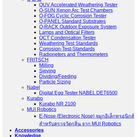
QUV Accelerated Weathering Tester
Q-SUN Xenon Arc Test Chambers
Q-FOG Cyclic Corrosion Tester
Q-PANEL Standard Substrates
Q-RACK Outdoor Exposure System
Lamps and Optical Filters
QCT Condensation Tester
Weathering Test Standards
Corrosion-Test-Standards
Radioneters and Thermometers
FRITSCH
Milling
Sieving
Dividing/Feeding
Particle Sizing
Nabel
Digital Egg Tester NABEL DET6500
Kurabo
Kurabo NR 2100
MUI Robotics
E‑Nose (Electronic Nose) จมูกอิเล็กทรอนิกส์
สำหรับตรวจวัดกลิ่น จาก MUI Robotics
Accessories
Knowledge