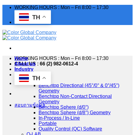
Skip
WORKING HOURS : Mon – Fri 8:00 – 17:30
to
TH
content
WORKING HOURS : Mon – Fri 8:00 – 17:30
Home
CALL US : 66 (2) 982-0612-4
About us
Industry
Products
TH
HunterLab
Benchtop Directional (45°/0° & 0°/45°)
Geometry
Benchtop Non-Contact Directional
Geometry
สอบถามข้อมูล
Benchtop Sphere (d/0°)
Benchtop Sphere (d/8°) Geometry
In-Process / In-Line
Portable
Quality Control (QC) Software
Q-LAB