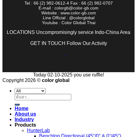
Tel : 66 (2) 982-0612-4 Fax : 66 (2) 982-0707
E-mail : colorgb@color-gb.com
Website : www.color-gb.com
Line Official : @colorglobal
Youtube : Color Global Thai
LOCATIONS Uncompromisingly service Indo-China Area
GET IN TOUCH Follow Our Activity
Today 02-10-2025 you use ruffle!
Copyright 2026 ©
color global
ค้นหา:
Home
About us
Industry
Products
HunterLab
Benchtop Directional (45°/0° & 0°/45°)