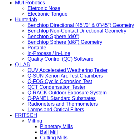
MUI Robotics
Eletronic Nose
Electronic Tongue
Hunterlab
Benchtop Directional (45°/0° & 0°/45°) Geometry
Benchtop Non-Contact Directional Geometry
Benchtop Sphere (d/0°)
Benchtop Sphere (d/8°) Geometry
Portable
In-Process / In-Line
Quality Control (QC) Software
Q-LAB
QUV Accelerated Weathering Tester
Q-SUN Xenon Arc Test Chambers
Q-FOG Cyclic Corrosion Test
QCT Condensation Tester
Q-RACK Outdoor Exposure System
Q-PANEL Standard Substrates
Radioneters and Thermometers
Lamps and Optical Filters
FRITSCH
Milling
Planetary Mills
Ball Mill
Cutting Mills