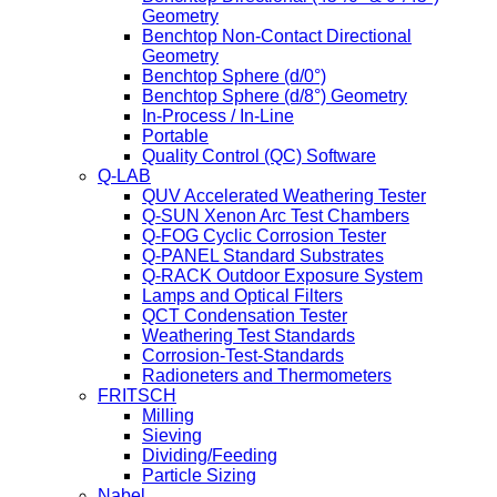
Geometry
Benchtop Non-Contact Directional
Geometry
Benchtop Sphere (d/0°)
Benchtop Sphere (d/8°) Geometry
In-Process / In-Line
Portable
Quality Control (QC) Software
Q-LAB
QUV Accelerated Weathering Tester
Q-SUN Xenon Arc Test Chambers
Q-FOG Cyclic Corrosion Tester
Q-PANEL Standard Substrates
Q-RACK Outdoor Exposure System
Lamps and Optical Filters
QCT Condensation Tester
Weathering Test Standards
Corrosion-Test-Standards
Radioneters and Thermometers
FRITSCH
Milling
Sieving
Dividing/Feeding
Particle Sizing
Nabel