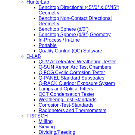
HunterLab
Benchtop Directional (45°/0° & 0°/45°)
Geometry
Benchtop Non-Contact Directional
Geometry
Benchtop Sphere (d/0°)
Benchtop Sphere (d/8°) Geometry
In-Process / In-Line
Portable
Quality Control (QC) Software
Q-LAB
QUV Accelerated Weathering Tester
Q-SUN Xenon Arc Test Chambers
Q-FOG Cyclic Corrosion Tester
Q-PANEL Standard Substrates
Q-RACK Outdoor Exposure System
Lamps and Optical Filters
QCT Condensation Tester
Weathering Test Standards
Corrosion-Test-Standards
Radioneters and Thermometers
FRITSCH
Milling
Sieving
Dividing/Feeding