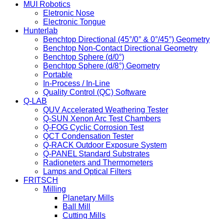
MUI Robotics
Eletronic Nose
Electronic Tongue
Hunterlab
Benchtop Directional (45°/0° & 0°/45°) Geometry
Benchtop Non-Contact Directional Geometry
Benchtop Sphere (d/0°)
Benchtop Sphere (d/8°) Geometry
Portable
In-Process / In-Line
Quality Control (QC) Software
Q-LAB
QUV Accelerated Weathering Tester
Q-SUN Xenon Arc Test Chambers
Q-FOG Cyclic Corrosion Test
QCT Condensation Tester
Q-RACK Outdoor Exposure System
Q-PANEL Standard Substrates
Radioneters and Thermometers
Lamps and Optical Filters
FRITSCH
Milling
Planetary Mills
Ball Mill
Cutting Mills