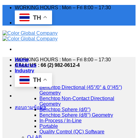
Skip
WORKING HOURS : Mon – Fri 8:00 – 17:30
to
TH
content
WORKING HOURS : Mon – Fri 8:00 – 17:30
Home
CALL US : 66 (2) 982-0612-4
About us
Industry
Products
TH
HunterLab
Benchtop Directional (45°/0° & 0°/45°)
Geometry
Benchtop Non-Contact Directional
Geometry
สอบถามข้อมูล
Benchtop Sphere (d/0°)
Benchtop Sphere (d/8°) Geometry
In-Process / In-Line
Portable
Quality Control (QC) Software
Q-LAB