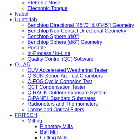
Eletronic Nose
Electronic Tongue
Nabel
Hunterlab
Benchtop Directional (45°/0° & 0°/45°) Geometry
Benchtop Non-Contact Directional Geometry
Benchtop Sphere (d/0°)
Benchtop Sphere (d/8°) Geometry
Portable
In-Process / In-Line
Quality Control (QC) Software
Q-LAB
QUV Accelerated Weathering Tester
Q-SUN Xenon Arc Test Chambers
Q-FOG Cyclic Corrosion Test
QCT Condensation Tester
Q-RACK Outdoor Exposure System
Q-PANEL Standard Substrates
Radioneters and Thermometers
Lamps and Optical Filters
FRITSCH
Milling
Planetary Mills
Ball Mill
Cutting Mills