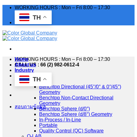
Skip
WORKING HOURS : Mon – Fri 8:00 – 17:30
to
TH
content
WORKING HOURS : Mon – Fri 8:00 – 17:30
Home
CALL US : 66 (2) 982-0612-4
About us
Industry
Products
TH
HunterLab
Benchtop Directional (45°/0° & 0°/45°)
Geometry
Benchtop Non-Contact Directional
Geometry
สอบถามข้อมูล
Benchtop Sphere (d/0°)
Benchtop Sphere (d/8°) Geometry
In-Process / In-Line
Portable
Quality Control (QC) Software
Q-LAB