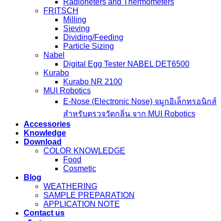
Radioneters and Thermometers
FRITSCH
Milling
Sieving
Dividing/Feeding
Particle Sizing
Nabel
Digital Egg Tester NABEL DET6500
Kurabo
Kurabo NR 2100
MUI Robotics
E‑Nose (Electronic Nose) จมูกอิเล็กทรอนิกส์
สำหรับตรวจวัดกลิ่น จาก MUI Robotics
Accessories
Knowledge
Download
COLOR KNOWLEDGE
Food
Cosmetic
Blog
WEATHERING
SAMPLE PREPARATION
APPLICATION NOTE
Contact us