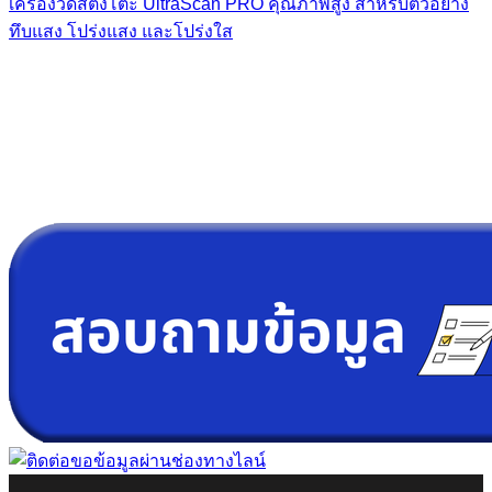
เครื่องวัดสีต้ังโต๊ะ UltraScan PRO คุณภาพสูง สำหรับตัวอย่าง
ทึบแสง โปร่งแสง และโปร่งใส
“ Let us solve your measuring problem” เราจะช่วย
คุณแก้ไขปัญหาในผลิตภัณฑ์ของคุณได้อย่างไร