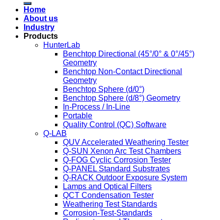
Home
About us
Industry
Products
HunterLab
Benchtop Directional (45°/0° & 0°/45°)
Geometry
Benchtop Non-Contact Directional
Geometry
Benchtop Sphere (d/0°)
Benchtop Sphere (d/8°) Geometry
In-Process / In-Line
Portable
Quality Control (QC) Software
Q-LAB
QUV Accelerated Weathering Tester
Q-SUN Xenon Arc Test Chambers
Q-FOG Cyclic Corrosion Tester
Q-PANEL Standard Substrates
Q-RACK Outdoor Exposure System
Lamps and Optical Filters
QCT Condensation Tester
Weathering Test Standards
Corrosion-Test-Standards