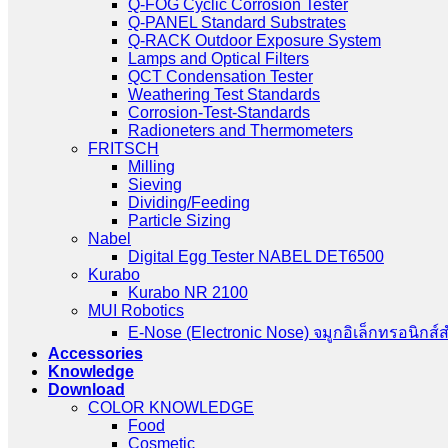
Q-FOG Cyclic Corrosion Tester
Q-PANEL Standard Substrates
Q-RACK Outdoor Exposure System
Lamps and Optical Filters
QCT Condensation Tester
Weathering Test Standards
Corrosion-Test-Standards
Radioneters and Thermometers
FRITSCH
Milling
Sieving
Dividing/Feeding
Particle Sizing
Nabel
Digital Egg Tester NABEL DET6500
Kurabo
Kurabo NR 2100
MUI Robotics
E‑Nose (Electronic Nose) จมูกอิเล็กทรอนิกส์
Accessories
Knowledge
Download
COLOR KNOWLEDGE
Food
Cosmetic