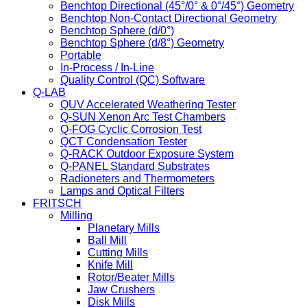
Benchtop Directional (45°/0° & 0°/45°) Geometry
Benchtop Non-Contact Directional Geometry
Benchtop Sphere (d/0°)
Benchtop Sphere (d/8°) Geometry
Portable
In-Process / In-Line
Quality Control (QC) Software
Q-LAB
QUV Accelerated Weathering Tester
Q-SUN Xenon Arc Test Chambers
Q-FOG Cyclic Corrosion Test
QCT Condensation Tester
Q-RACK Outdoor Exposure System
Q-PANEL Standard Substrates
Radioneters and Thermometers
Lamps and Optical Filters
FRITSCH
Milling
Planetary Mills
Ball Mill
Cutting Mills
Knife Mill
Rotor/Beater Mills
Jaw Crushers
Disk Mills