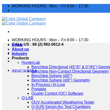
Skip
WORKING HOURS : Mon – Fri 8:00 – 17:30
to
content
WORKING HOURS : Mon – Fri 8:00 – 17:30
CALL US : 66 (2) 982-0612-4
Home
About us
Industry
Products
HunterLab
Benchtop Directional (45°/0° & 0°/45°) Geome
สอบถามข้อมูล
Benchtop Non-Contact Directional Geometry
Benchtop Sphere (d/0°)
Benchtop Sphere (d/8°) Geometry
In-Process / In-Line
Portable
Quality Control (QC) Software
Q-LAB
QUV Accelerated Weathering Tester
Q-SUN Xenon Arc Test Chambers