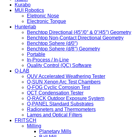
Kurabo
MUI Robotics
Eletronic Nose
Electronic Tongue
Hunterlab
Benchtop Directional (45°/0° & 0°/45°) Geometry
Benchtop Non-Contact Directional Geometry
Benchtop Sphere (d/0°)
Benchtop Sphere (d/8°) Geometry
Portable
In-Process / In-Line
Quality Control (QC) Software
Q-LAB
QUV Accelerated Weathering Tester
Q-SUN Xenon Arc Test Chambers
Q-FOG Cyclic Corrosion Test
QCT Condensation Tester
Q-RACK Outdoor Exposure System
Q-PANEL Standard Substrates
Radioneters and Thermometers
Lamps and Optical Filters
FRITSCH
Milling
Planetary Mills
Ball Mill