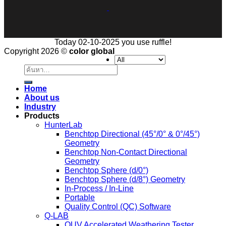
Today 02-10-2025 you use ruffle!
Copyright 2026 ©
color global
ค้นหา:
Home
About us
Industry
Products
HunterLab
Benchtop Directional (45°/0° & 0°/45°)
Geometry
Benchtop Non-Contact Directional
Geometry
Benchtop Sphere (d/0°)
Benchtop Sphere (d/8°) Geometry
In-Process / In-Line
Portable
Quality Control (QC) Software
Q-LAB
QUV Accelerated Weathering Tester