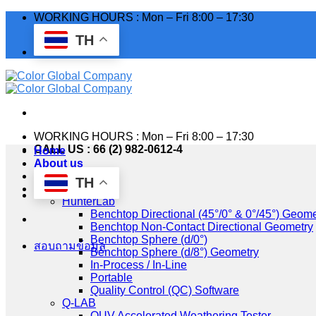
Skip
WORKING HOURS : Mon – Fri 8:00 – 17:30
to
TH
content
WORKING HOURS : Mon – Fri 8:00 – 17:30
CALL US : 66 (2) 982-0612-4
Home
About us
Industry
TH
Products
HunterLab
Benchtop Directional (45°/0° & 0°/45°) Geome
Benchtop Non-Contact Directional Geometry
Benchtop Sphere (d/0°)
สอบถามข้อมูล
Benchtop Sphere (d/8°) Geometry
In-Process / In-Line
Portable
Quality Control (QC) Software
Q-LAB
QUV Accelerated Weathering Tester