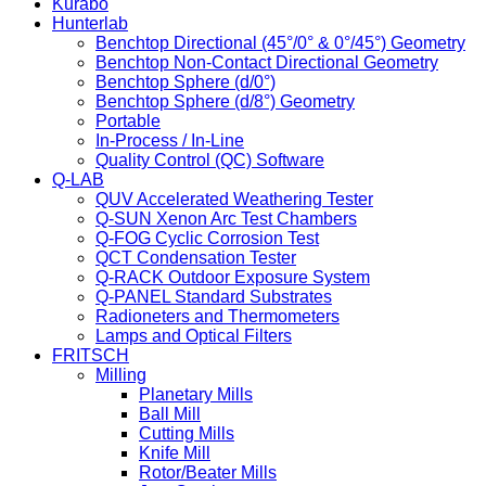
Kurabo
Hunterlab
Benchtop Directional (45°/0° & 0°/45°) Geometry
Benchtop Non-Contact Directional Geometry
Benchtop Sphere (d/0°)
Benchtop Sphere (d/8°) Geometry
Portable
In-Process / In-Line
Quality Control (QC) Software
Q-LAB
QUV Accelerated Weathering Tester
Q-SUN Xenon Arc Test Chambers
Q-FOG Cyclic Corrosion Test
QCT Condensation Tester
Q-RACK Outdoor Exposure System
Q-PANEL Standard Substrates
Radioneters and Thermometers
Lamps and Optical Filters
FRITSCH
Milling
Planetary Mills
Ball Mill
Cutting Mills
Knife Mill
Rotor/Beater Mills