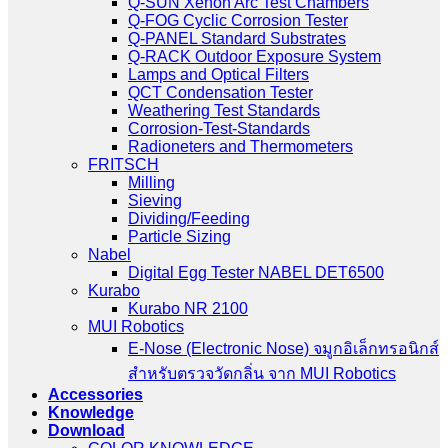
Q-SUN Xenon Arc Test Chambers
Q-FOG Cyclic Corrosion Tester
Q-PANEL Standard Substrates
Q-RACK Outdoor Exposure System
Lamps and Optical Filters
QCT Condensation Tester
Weathering Test Standards
Corrosion-Test-Standards
Radioneters and Thermometers
FRITSCH
Milling
Sieving
Dividing/Feeding
Particle Sizing
Nabel
Digital Egg Tester NABEL DET6500
Kurabo
Kurabo NR 2100
MUI Robotics
E‑Nose (Electronic Nose) จมูกอิเล็กทรอนิกส์
สำหรับตรวจวัดกลิ่น จาก MUI Robotics
Accessories
Knowledge
Download