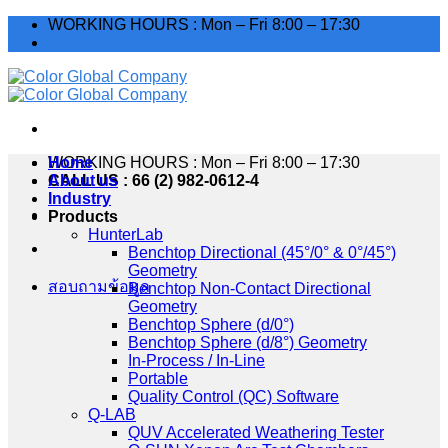
Skip
WORKING HOURS : Mon – Fri 8:00 – 17:30
to
content
WORKING HOURS : Mon – Fri 8:00 – 17:30
Home
CALL US : 66 (2) 982-0612-4
About us
Industry
Products
HunterLab
Benchtop Directional (45°/0° & 0°/45°)
Geometry
สอบถามข้อมูล
Benchtop Non-Contact Directional
Geometry
Benchtop Sphere (d/0°)
Benchtop Sphere (d/8°) Geometry
In-Process / In-Line
Portable
Quality Control (QC) Software
Q-LAB
QUV Accelerated Weathering Tester