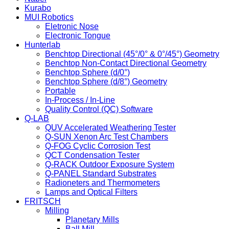
Kurabo
MUI Robotics
Eletronic Nose
Electronic Tongue
Hunterlab
Benchtop Directional (45°/0° & 0°/45°) Geometry
Benchtop Non-Contact Directional Geometry
Benchtop Sphere (d/0°)
Benchtop Sphere (d/8°) Geometry
Portable
In-Process / In-Line
Quality Control (QC) Software
Q-LAB
QUV Accelerated Weathering Tester
Q-SUN Xenon Arc Test Chambers
Q-FOG Cyclic Corrosion Test
QCT Condensation Tester
Q-RACK Outdoor Exposure System
Q-PANEL Standard Substrates
Radioneters and Thermometers
Lamps and Optical Filters
FRITSCH
Milling
Planetary Mills
Ball Mill