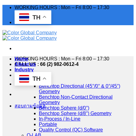
Skip
WORKING HOURS : Mon – Fri 8:00 – 17:30
to
TH
content
WORKING HOURS : Mon – Fri 8:00 – 17:30
Home
CALL US : 66 (2) 982-0612-4
About us
Industry
Products
TH
HunterLab
Benchtop Directional (45°/0° & 0°/45°)
Geometry
Benchtop Non-Contact Directional
Geometry
สอบถามข้อมูล
Benchtop Sphere (d/0°)
Benchtop Sphere (d/8°) Geometry
In-Process / In-Line
Portable
Quality Control (QC) Software
Q-LAB